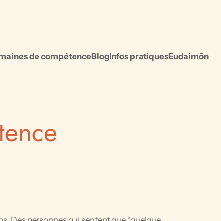
maines de compétence
Blog
Infos pratiques
Eudaimōn
tence
ens. Des personnes qui sentent que “quelque