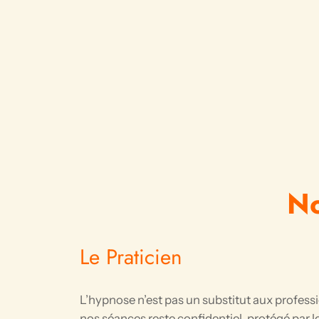
No
Le Praticien
L’hypnose n’est pas un substitut aux profess
nos séances reste confidentiel, protégé par l