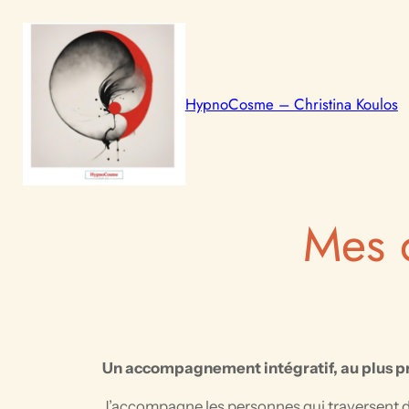
Aller
au
contenu
HypnoCosme – Christina Koulos
Mes 
Un accompagnement intégratif, au plus pr
J’accompagne les personnes qui traversent d