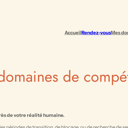
Accueil
Rendez-vous
Mes do
domaines de compé
ès de votre réalité humaine.
es périodes de transition, de blocage, ou de recherche de s